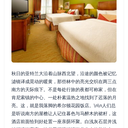
秋日的亚特兰大沿着山脉西北望，沿途的颜色被记忆
滤镜译成晃动的暖黄，那些林中的亮光交织在两三点
南方的天际痕下。不是每处行旅的夜都可称家，但在
肯尼索镇的中心、一处朴素温热之地找到了迟落的月
亮。这，就是我落脚的希尔顿花园饭店。\n\n人们总
是听说南方的屋檐让人记住暮色与马醉木的裙籽，这
酒店前面恰到好处置一座亲荫环聚。白浅灰石层并浅