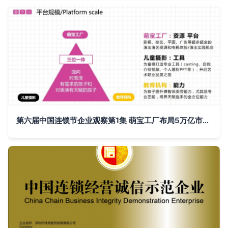
第六届中国连锁节企业观察第1集 萌宝工厂布局5万亿市场 解读大雨“萌”想 连锁企业管理