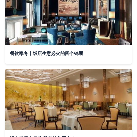
餐饮寒冬丨饭店生意必火的四个锦囊