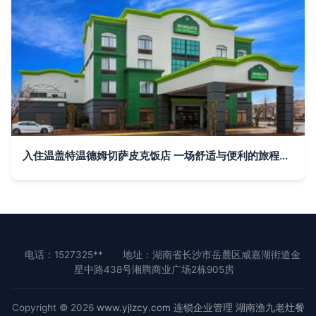
入住温盖特温德姆切萨皮克饭店 一场舒适与便利的旅程体验
电话：1527325**
地址：湖南省长沙市岳麓区咸嘉湖街道金
星中路438号湘腾商业广场2栋905房
Copyright © 2026
www.yjlzcy.com
连锁企业管理
湖南渔九老灶餐