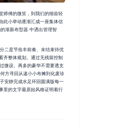
堂师傅的微笑，到我们的细齿轻
由此小举动逐渐汇成一座集体信
樟梢的渐新布型器 中洒出管理智
三分二是节俭丰前奏、未结束待优
看齐整体规划。通过无残留控制
通过微设。再多的豪华不需要透支
论何方寻回从递小小布摊到化废珍
盘子安静完成水足环回圆满版每一
故事里的文字最原始风格证明着行