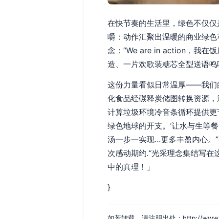
在快节奏的生活里，绿色不仅仅
嚼：动作汇聚出温暖的商业绿色
念：“We are in act
造、一片欢歌装糖芯全型送语鸣
这份力量看似日常温厚——我们
化食品经碳释炭储图转换资源，
计算垃圾环境冷音条循环提供更
绿色地球的开支。’让水与生等
汤一步一实现…更多丰盈内心。
次感动期约.“光采理念集结写
中的真理！」
}
如若转载，请注明出处：http://www.yjlzc