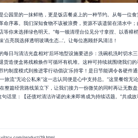
是公园里的一抹鲜艳，更是饭店餐桌上的一种节约。从每一位食
革命序幕。我们深知食物不该被浪费，资源不该遗留在清水中；
ion，我在饭店等你来选择绿色明天。”每一顿清理台位见分寸拿捏、以香
味‘点亮我选择透明玻璃生态…’。让每位惠顾舒风清洁！
的每日与清洁光盘相对‘后环地型设施要进步：洗碗机洗时切水
退货造便盒将残粮焕作可循环有机堆。这种可持续就围绕我们的
节约制度模式到推进零行动倡议‘乐持零！是日节能调令各硬件
餐一旅流“无论公私来”这一志认同便是心中支持总。“这里餐馆无
”在整篇经营路线策立下，让我们接力一份微笑的同时再让无数
在这句话里：【还债对清洁许诺的未来即将成为持续话题。”共成
y.com/product/19.html